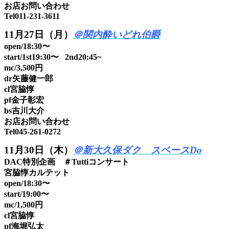
お店お問い合わせ
Tel011-231-3611
11月27日（月）
＠関内酔いどれ伯爵
open/18:30〜
start/1st19:30〜 2nd20:45~
mc/3,500円
dr矢藤健一郎
cl宮脇惇
pf金子彰宏
bs吉川大介
お店お問い合わせ
Tel045-261-0272
11月30日（木）
＠新大久保ダク スペースDo
DAC特別企画 ＃Tuttiコンサート
宮脇惇カルテット
open/18:30〜
start/19:00〜
mc/1,500円
cl宮脇惇
pf海堀弘太