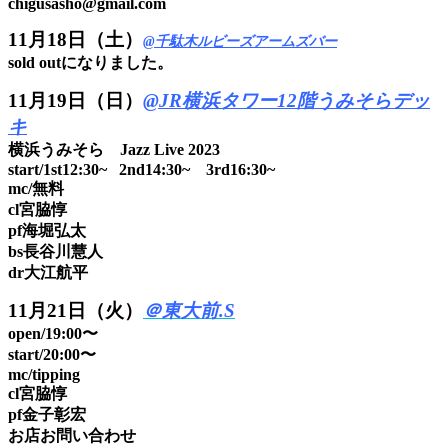
chigusasho@gmail.com
11月18日（土）
@千駄木ルビーズアームズバー
sold outになりました。
11月19日（日）
@JR横浜タワー12階うみそらデッ
キ
横浜うみそら Jazz Live 2023
start/1st12:30~ 2nd14:30~ 3rd16:30~
mc/無料
cl宮脇惇
pf海堀弘太
bs長谷川慧人
dr大江航平
11月21日（火）
＠東大前.S
open/19:00〜
start/20:00〜
mc/tipping
cl宮脇惇
pf金子彰宏
お店お問い合わせ