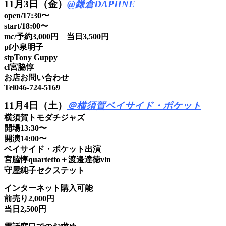
11月3日（金）
@鎌倉DAPHNE
open/17:30〜
start/18:00〜
mc/予約3,000円 当日3,500円
pf小泉明子
stpTony Guppy
cl宮脇惇
お店お問い合わせ
Tel046-724-5169
11月4日（土）
＠横須賀ベイサイド・ポケット
横須賀トモダチジャズ
開場13:30〜
開演14:00〜
ベイサイド・ポケット出演
宮脇惇quartetto＋渡邉達徳vln
守屋純子セクステット
インターネット購入可能
前売り2,000円
当日2,500円