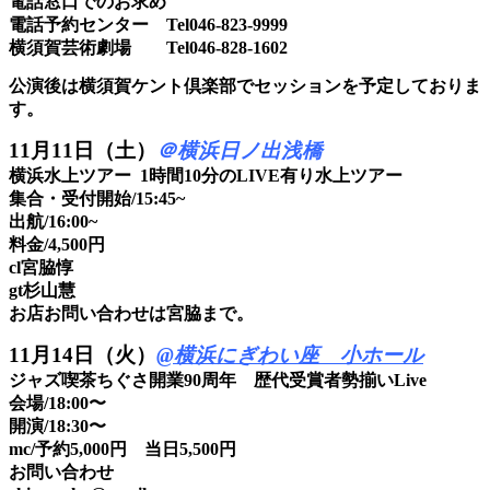
電話窓口でのお求め
電話予約センター Tel
046-823-9999
横須賀芸術劇場 Tel
046-828-1602
公演後は横須賀ケント倶楽部でセッションを予定しておりま
す。
11月11日（土）
＠横浜日ノ出浅橋
横浜水上ツアー 1時間10分のLIVE有り水上ツアー
集合・受付開始/
15:45~
出航/16:00~
料金/4,500円
cl宮脇惇
gt杉山慧
お店お問い合わせは宮脇まで。
11月14日（火）
@横浜にぎわい座 小ホール
ジャズ喫茶ちぐさ開業90周年 歴代受賞者勢揃いLive
会場/18:00〜
開演/18:30〜
mc/予約5,000円 当日5,500円
お問い合わせ