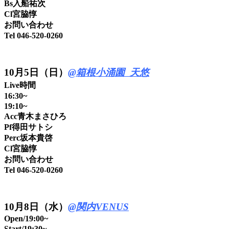
Bs入船祐次
Cl宮脇惇
お問い合わせ
Tel 046-520-0260
10
月5日（日）
@箱根小涌園 天悠
Live時間
16:30~
19:10~
Acc青木まさひろ
Pf得田サトシ
Perc坂本貴啓
Cl宮脇惇
お問い合わせ
Tel 046-520-0260
10月8日（水）
@関内VENUS
Open/19:00~
Start/19:30~