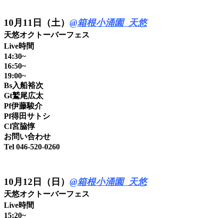
10
月11日（土）
@箱根小涌園 天悠
天悠オクトーバーフェス
Live時間
14:30~
16:50~
19:00~
Bs入船裕次
Gt鷲尾広太
Pf伊藤駿介
Pf得田サトシ
Cl宮脇惇
お問い合わせ
Tel 046-520-0260
10
月12日（日）
@箱根小涌園 天悠
天悠オクトーバーフェス
Live時間
15:20~