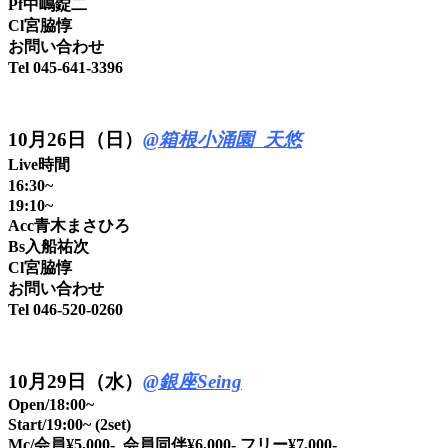
Pf中嶋錠二
Cl宮脇惇
お問い合わせ
Tel 045-641-3396
10
月26日（日）
@箱根小涌園 天悠
Live時間
16:30~
19:10~
Acc青木まさひろ
Bs入船祐次
Cl宮脇惇
お問い合わせ
Tel 046-520-0260
10月29日（水）
@銀座Seing
Open/18:00~
Start/19:00~ (2set)
Mc/会員¥5,000- 会員同伴¥6,000- フリー¥7,000-