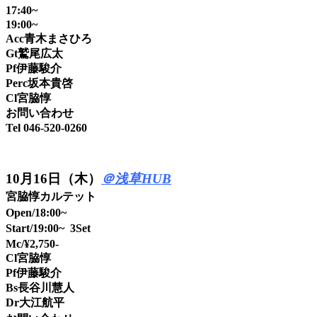
17:40~
19:00~
Acc青木まさひろ
Gt鷲尾広太
Pf伊藤駿介
Perc坂本貴啓
Cl宮脇惇
お問い合わせ
Tel 046-520-0260
10月16日（木）
＠浅草HUB
宮脇惇カルテット
Open/18:00~
Start/19:00~ 3Set
Mc/¥2,750-
Cl宮脇惇
Pf伊藤駿介
Bs長谷川慧人
Dr大江航平