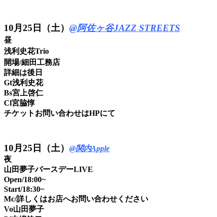
10
月25日（土）
@阿佐ヶ谷JAZZ STREETS
昼
浅利史花Trio
開場/細田工務店
詳細は後日
Gt浅利史花
Bs宮上啓仁
Cl宮脇惇
チケットお問い合わせはHPにて
10月25日（土）
@関内Apple
夜
山田夢子バースデーLIVE
Open/18:00~
Start/18:30~
Mc/詳しくはお店へお問い合わせください
Vo山田夢子