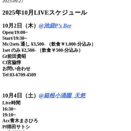
2025.09.27
2025年10月LIVEスケジュール
10月2日（木）
@池袋P’s Ber
Open/19:00~
Start/19:30~
Mc/2sets 通し ¥3,500- （飲食￥1,000-分込み）
1set のみ ¥2,500- （飲食￥500-分込み）
Gt前田貴昭
Cl宮脇惇
お問い合わせ
Tel 03-6709-4509
10
月4日（土）
@箱根小涌園 天悠
Live時間
16:30~
19:10~
Acc青木まさひろ
Pf得田サトシ