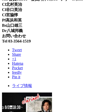
Cl北村英治
Cl谷口英治
Cl宮脇惇
Pf高浜和英
Bs山口雄三
Dr八城邦義
お問い合わせ
Tel 03-3564-1519
Tweet
Share
+1
Hatena
Pocket
feedly
Pin it
ライブ情報