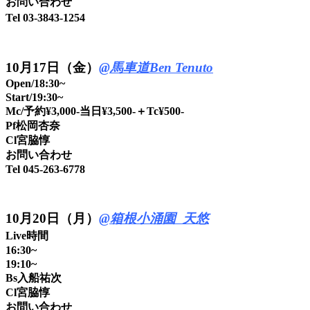
お問い合わせ
Tel 03-3843-1254
10
月17日（金）
@馬車道Ben Tenuto
Open/18:30~
Start/19:30~
Mc/予約¥3,000-当日¥3,500-＋Tc¥500-
Pf松岡杏奈
Cl宮脇惇
お問い合わせ
Tel 045-263-6778
10
月20日（月）
@箱根小涌園 天悠
Live時間
16:30~
19:10~
Bs入船祐次
Cl宮脇惇
お問い合わせ