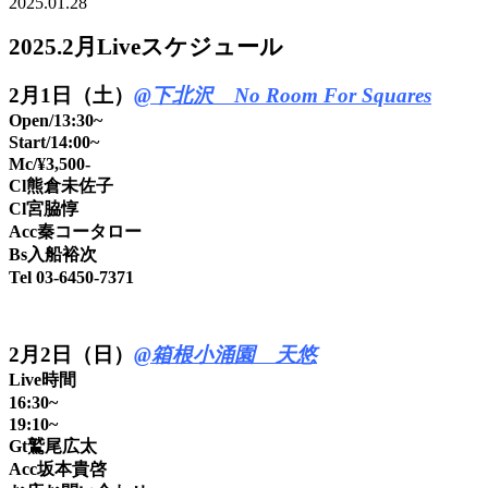
2025.01.28
2025.2月Liveスケジュール
2
月1日（土）
@下北沢 No Room For Squares
Open/13:30~
Start/14:00~
Mc/¥3,500-
Cl熊倉未佐子
Cl宮脇惇
Acc秦コータロー
Bs入船裕次
Tel 03-6450-7371
2月2日（日）
@箱根小涌園 天悠
Live時間
16:30~
19:10~
Gt鷲尾広太
Acc坂本貴啓