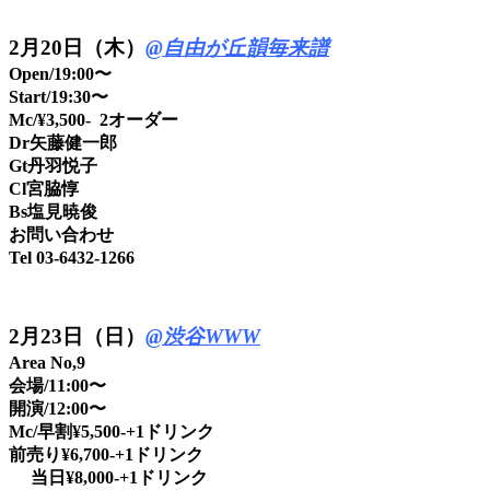
2月20日（木）
@自由が丘韻毎来譜
Open/19:00〜
Start/19:30〜
Mc/¥3,500- 2オーダー
Dr矢藤健一郎
Gt丹羽悦子
Cl宮脇惇
Bs塩見暁俊
お問い合わせ
Tel 03-6432-1266
2月23日（日）
@渋谷WWW
Area No,9
会場/11:00〜
開演/12:00〜
Mc/早割¥5,500-+1ドリンク
前売り
¥6,700-+1ドリンク
当日¥8,000-+1ドリンク