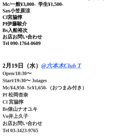
Mc/一般¥3,000- 学生¥1,500-
Sax小笠原涼
Cl宮脇惇
Pf伊藤駿介
Bs入船裕次
お店お問い合わせ
Tel 090-1764-0609
2月19日（水）
@六本木Club T
Open/18:30〜
Start/19:30〜 3stages
Mc/¥4,950- Sc¥1,650-（おつまみ付き）
Pf 松岡杏奈
Cl 宮脇惇
Bs俵山ナオユキ
Vo井上久子
お店お問い合わせ
Tel 03-3423-9765