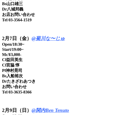
Bs山口雄三
Dr八城邦義
お店お問い合わせ
Tel 03-3564-1519
2月7日（金）
@菊川な〜じゅ
Open/18:30~
Start/19:00~
Mc/¥3,000-
Cl益田英生
Cl宮脇 惇
Pf神村晃司
Bs入船裕次
Drたきざわあつき
お問い合わせ
Tel 03-3635-8366
2
月9日（日）
@関内Ben Tenuto