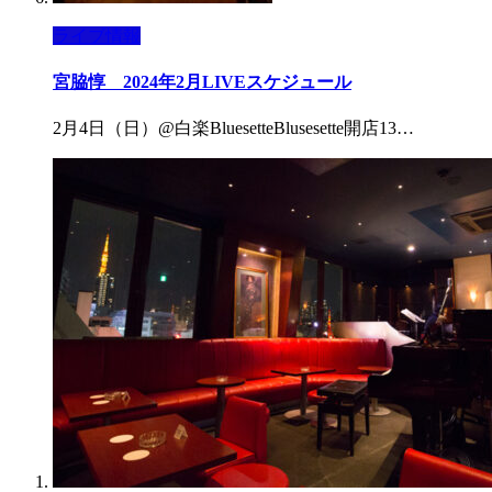
ライブ情報
宮脇惇 2024年2月LIVEスケジュール
2月4日（日）@白楽BluesetteBlusesette開店13…