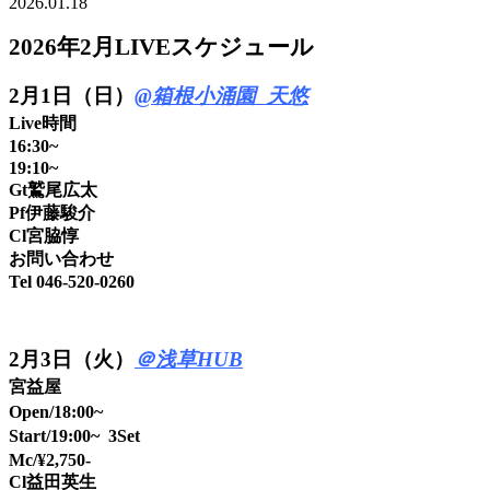
2026.01.18
2026年2月LIVEスケジュール
2
月1日（日）
@箱根小涌園 天悠
Live時間
16:30~
19:10~
Gt鷲尾広太
Pf伊藤駿介
Cl宮脇惇
お問い合わせ
Tel 046-520-0260
2月3日（火）
＠浅草HUB
宮益屋
Open/18:00~
Start/19:00~ 3Set
Mc/¥2,750-
Cl益田英生