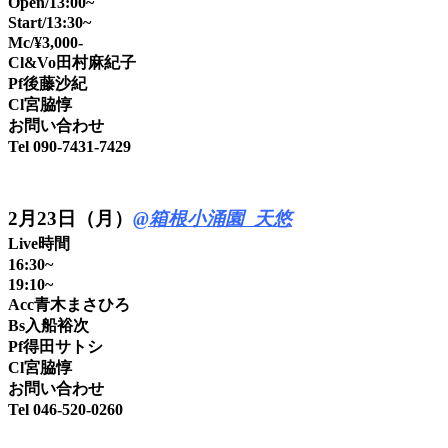
Open/13:00~
Start/13:30~
Mc/¥3,000-
Cl&Vo田村麻紀子
Pf後藤沙紀
Cl宮脇惇
お問い合わせ
Tel 090-7431-7429
2
月23日（月）
@箱根小涌園 天悠
Live時間
16:30~
19:10~
Acc青木まさひろ
Bs入船裕次
Pf得田サトシ
Cl宮脇惇
お問い合わせ
Tel 046-520-0260