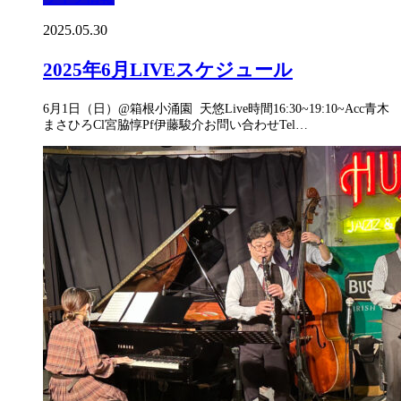
2025.05.30
2025年6月LIVEスケジュール
6月1日（日）@箱根小涌園 天悠Live時間16:30~19:10~Acc青木
まさひろCl宮脇惇Pf伊藤駿介お問い合わせTel…