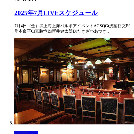
2025年7月LIVEスケジュール
7月4日（金）@上海上海バルボアイベントAGSQGt浅葉裕文Pf
岸本良平Cl宮脇惇Bs新井健太郎Drたきざわあつき…
ライブ情報