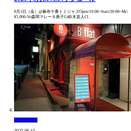
8月1日（金）@麻布十番トミジャズOpen/19:00~Start/20:00~Mc/
¥5,000-Vo森岡マレーネ典子Gt鈴木直人Cl…
ライブ情報
2025.06.15